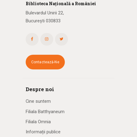
Biblioteca
N
ațională
a R
omâniei
Bulevardul Unirii 22,
București 030833
Contactează-Ne
Despre noi
Cine suntem
Filiala Batthyaneum
Filiala Omnia
Informații publice