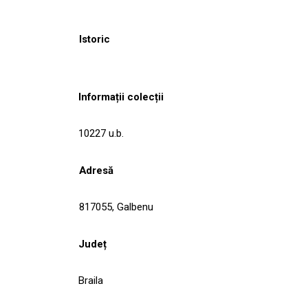
Istoric
Informații colecții
10227 u.b.
Adresă
817055, Galbenu
Județ
Braila