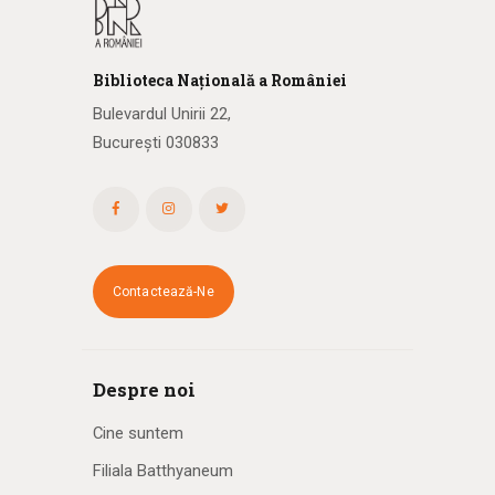
Biblioteca
N
ațională
a R
omâniei
Bulevardul Unirii 22,
București 030833
Contactează-Ne
Despre noi
Cine suntem
Filiala Batthyaneum