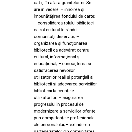
cât și în afara granițelor ei. Se
are în vedere: – înnoirea și
îmbunătățirea fondului de carte;
– consolidarea rolului bibliotecii
ca rol cultural în rândul
comunităţii deservite; –
organizarea şi funcţionarea
bibliotecii ca adevărat centru
cultural, informaţional şi
educaţional; – cunoaşterea şi
satisfacerea nevoilor
utilizatorilor reali şi potenţiali ai
bibliotecii și adecvarea serviciilor
bibliotecii la cerinţele
utilizatorilor; – asigurarea
progresului în procesul de
modernizare a serviciilor oferite
prin competenţele profesionale
ale personalului; – extinderea
parteneriatelor din comunitatea