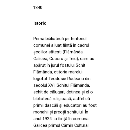
1840
Istoric
Prima bibliotecă pe teritoriul
comunei a luat ființă în cadrul
școlilor sătești (Flămânda,
Galicea, Cocoru și Teiu), care au
apărut în jurul fostului Schit
Flămânda, ctitoria marelui
logofat Teodosie Rudeanu din
secolul XVI. Schitul Flămânda,
schit de călugari, deținea și el o
bibliotecă religioasă, astfel că
primii dascăli și educatori au fost
monahii și preoții schitului. În
anul 1924, ia ființă în comuna
Galicea primul Cămin Cultural