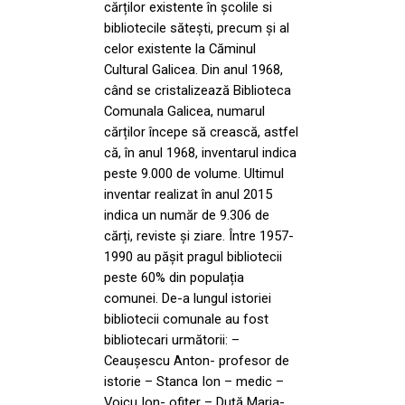
cărților existente în școlile si
bibliotecile sătești, precum și al
celor existente la Căminul
Cultural Galicea. Din anul 1968,
când se cristalizează Biblioteca
Comunala Galicea, numarul
cărților începe să crească, astfel
că, în anul 1968, inventarul indica
peste 9.000 de volume. Ultimul
inventar realizat în anul 2015
indica un număr de 9.306 de
cărți, reviste și ziare. Între 1957-
1990 au pășit pragul bibliotecii
peste 60% din populația
comunei. De-a lungul istoriei
bibliotecii comunale au fost
bibliotecari următorii: –
Ceaușescu Anton- profesor de
istorie – Stanca Ion – medic –
Voicu Ion- ofițer – Duță Maria-