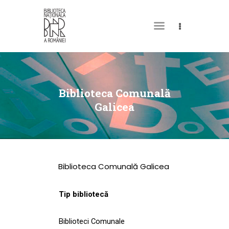
DESPRE NOI
PERMISUL MEU DE
Biblioteca Comunală
BIBLIOTECĂ
Galicea
CATALOAGE ȘI
COLECȚII
BIBLIOTECA DIGITALĂ
Biblioteca Comunală Galicea
EVENIMENTE
CULTURALE
Tip bibliotecă
SPAȚII
Biblioteci Comunale
NOUTĂȚI