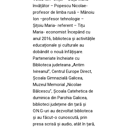
învățător – Popescu Nicolae-
profesor de limba rusă – Mănoiu
Ion –profesor tehnologie –
Șițoiu Maria- referent – Tițu
Maria- economist Începând cu
anul 2016, biblioteca și activitățile
educaționale și culturale au
dobândit o nouă înfățișare.
Parteneriate încheiate cu
Biblioteca judeteana „Antim
Ivireanul”, Centrul Europe Direct,
Școala Gimnazială Galicea,
Muzeul Memorial „Nicolae
Bălcescu”, Școala Catehetica de
duminica din Parohia Galicea,
biblioteci județene din țară și
O.N.G-uri au dezvoltat biblioteca
și au făcut-o cunoscută, prin
presa scrisă și audio, atât în țară,