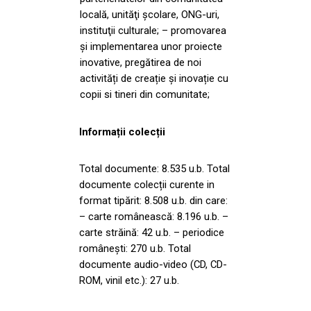
locală, unităţi şcolare, ONG-uri,
instituţii culturale; – promovarea
şi implementarea unor proiecte
inovative, pregătirea de noi
activități de creație și inovație cu
copii si tineri din comunitate;
Informații colecții
Total documente: 8.535 u.b. Total
documente colecții curente in
format tipărit: 8.508 u.b. din care:
– carte românească: 8.196 u.b. –
carte străină: 42 u.b. – periodice
românești: 270 u.b. Total
documente audio-video (CD, CD-
ROM, vinil etc.): 27 u.b.