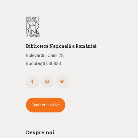
Biblioteca
N
ațională
a R
omâniei
Bulevardul Unirii 22,
București 030833
Contactează-Ne
Despre noi