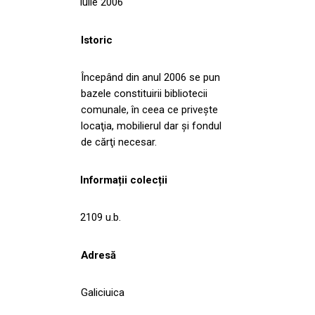
iulie 2006
Istoric
Începând din anul 2006 se pun
bazele constituirii bibliotecii
comunale, în ceea ce priveşte
locaţia, mobilierul dar şi fondul
de cărţi necesar.
Informații colecții
2109 u.b.
Adresă
Galiciuica