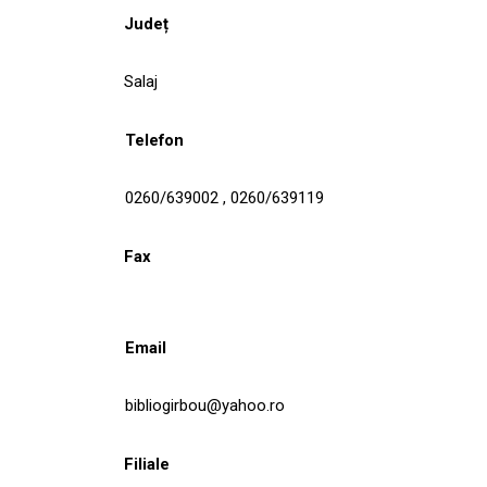
Județ
Salaj
Telefon
0260/639002 , 0260/639119
Fax
Email
bibliogirbou@yahoo.ro
Filiale