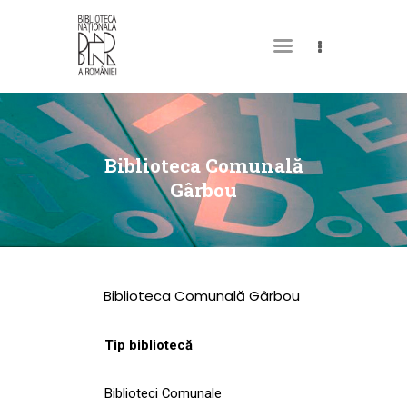
DESPRE NOI
PERMISUL MEU DE
Biblioteca Comunală
BIBLIOTECĂ
Gârbou
CATALOAGE ȘI
COLECȚII
BIBLIOTECA DIGITALĂ
Biblioteca Comunală Gârbou
EVENIMENTE
CULTURALE
Tip bibliotecă
SPAȚII
Biblioteci Comunale
NOUTĂȚI