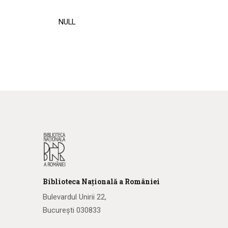
NULL
Biblioteca
N
ațională
a R
omâniei
Bulevardul Unirii 22,
București 030833