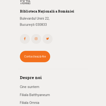
Biblioteca
N
ațională
a R
omâniei
Bulevardul Unirii 22,
București 030833
Contactează-Ne
Despre noi
Cine suntem
Filiala Batthyaneum
Filiala Omnia