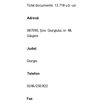
Total documente: 12.718 u.b.-uri
Adresă
087090, Șos. Giurgiului, nr. 48,
Găujeni
Județ
Giurgiu
Telefon
0246/250.822
Fax