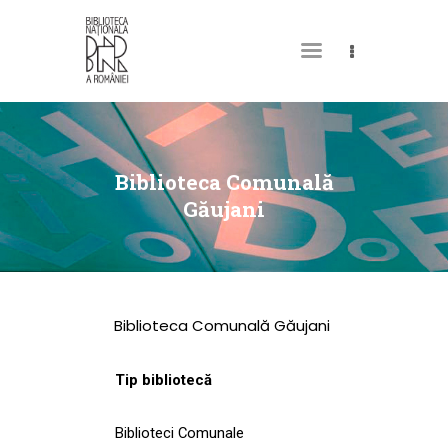
DESPRE NOI
PERMISUL MEU DE
Biblioteca Comunală
BIBLIOTECĂ
Găujani
CATALOAGE ȘI
COLECȚII
BIBLIOTECA DIGITALĂ
Biblioteca Comunală Găujani
EVENIMENTE
CULTURALE
Tip bibliotecă
SPAȚII
Biblioteci Comunale
NOUTĂȚI