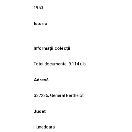
1950
Istoric
Informații colecții
Total documente: 9.114 u.b.
Adresă
337235, General Berthelot
Județ
Hunedoara