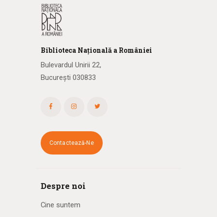
Biblioteca
N
ațională
a R
omâniei
Bulevardul Unirii 22,
București 030833
Contactează-Ne
Despre noi
Cine suntem