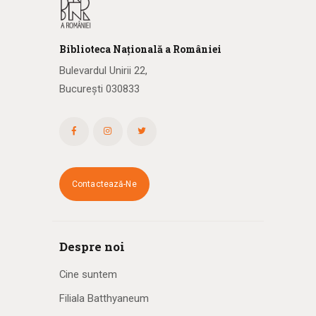
Biblioteca
N
ațională
a R
omâniei
Bulevardul Unirii 22,
București 030833
Contactează-Ne
Despre noi
Cine suntem
Filiala Batthyaneum