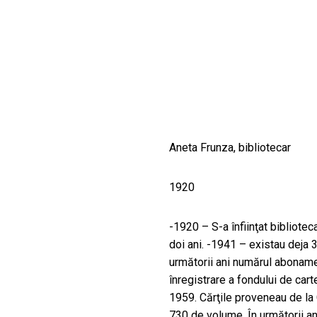
CULTURALE
SPAȚII
NOUTĂȚI
Aneta Frunza, bibliotecar
1920
-1920 – S-a înfiinţat bibliotec
doi ani. -1941 – existau deja 
următorii ani numărul aboname
înregistrare a fondului de carte
1959. Cărţile proveneau de la 
730 de volume. În următorii ani,