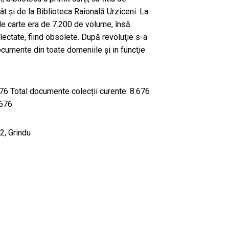
cât și de la Biblioteca Raională Urziceni. La
de carte era de 7.200 de volume, însă
ectate, fiind obsolete. După revoluţie s-a
cumente din toate domeniile şi in funcţie
6 Total documente colecții curente: 8.676
.676
2, Grindu