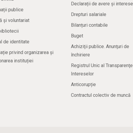
Declarații de avere și interese
ații publice
Drepturi salariale
ă și voluntariat
Bilanțuri contabile
bibliotecii
Buget
 de identitate
Achiziţii publice. Anunţuri de
ație privind organizarea și
închiriere
onarea instituției
Registrul Unic al Transparenţe
Intereselor
Anticorupție
Contractul colectiv de muncă