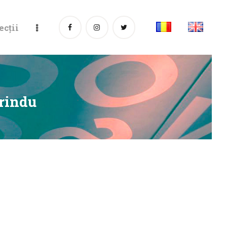
ecții
rindu