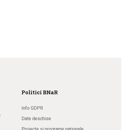
Politici BNaR
Info GDPR
s
Date deschise
Proiecte și programe naționale