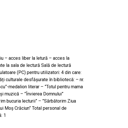
iu – acces liber la letură – acces la
e la sala de lectură Sală de lectură
latoare (PC) pentru utilizatori: 4 din care:
ăți culturale desfășurate în bibliotecă: – nr.
scu”-medalion literar – ”Totul pentru mama
și muzică – ”Învierea Domnului”
m bucuria lecturii” – ”Sărbătorim Ziua
lui Moș Crăciun” Total personal de
ă: 1