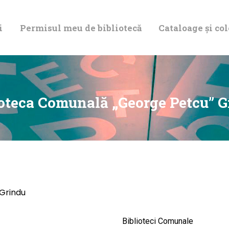
DESPRE NOI
i
Permisul meu de bibliotecă
Cataloage și col
PERMISUL MEU
DE BIBLIOTECĂ
CATALOAGE ȘI
ioteca Comunală „George Petcu” G
COLECȚII
BIBLIOTECA
DIGITALĂ
Grindu
EVENIMENTE
Biblioteci Comunale