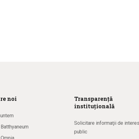
re noi
Transparență
instituțională
suntem
Solicitare informaţii de intere
a Batthyaneum
public
a Omnia