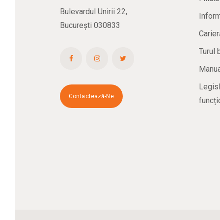
Bulevardul Unirii 22,
Inform
București 030833
Carier
Turul 
Manual
Legisl
Contactează-Ne
funcți