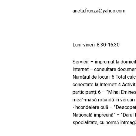
aneta.frunza@yahoo.com
Luni-vineri: 8.30-16.30
Servicii: – împrumut la domicil
internet – consultare document
Numărul de locuri: 6 Total calcu
conectate la Internet: 4 Activit
participanți: 6 – ”Mihai Emine
mea”-masă rotundă în versuri 
-încondeiere ouă – ”Descoperi
Natională împreună” – ”Darul 
specialitate, cu normă întreag