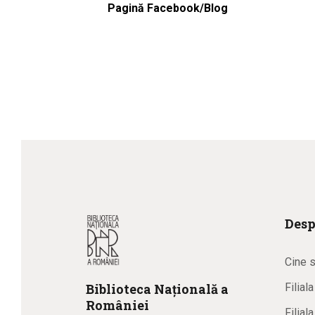
Pagină Facebook/Blog
Desp
Cine 
Biblioteca
N
ațională
a
Filial
R
omâniei
Filial