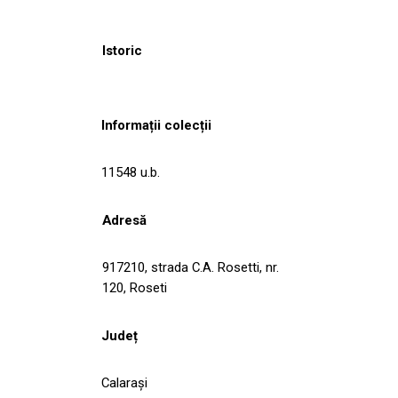
Istoric
Informații colecții
11548 u.b.
Adresă
917210, strada C.A. Rosetti, nr.
120, Roseti
Județ
Calarași