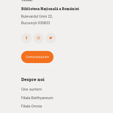
Biblioteca
N
ațională
a R
omâniei
Bulevardul Unirii 22,
București 030833
Contactează-Ne
Despre noi
Cine suntem
Filiala Batthyaneum
Filiala Omnia