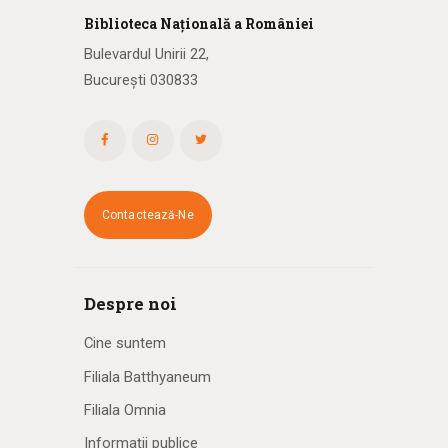
Biblioteca
N
ațională
a R
omâniei
Bulevardul Unirii 22,
București 030833
Contactează-Ne
Despre noi
Cine suntem
Filiala Batthyaneum
Filiala Omnia
Informații publice