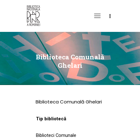
DESPRE NOI
PERMISUL MEU DE
Biblioteca Comunală
BIBLIOTECĂ
Ghelari
CATALOAGE ȘI
COLECȚII
BIBLIOTECA DIGITALĂ
Biblioteca Comunală Ghelari
EVENIMENTE
CULTURALE
Tip bibliotecă
SPAȚII
Biblioteci Comunale
NOUTĂȚI