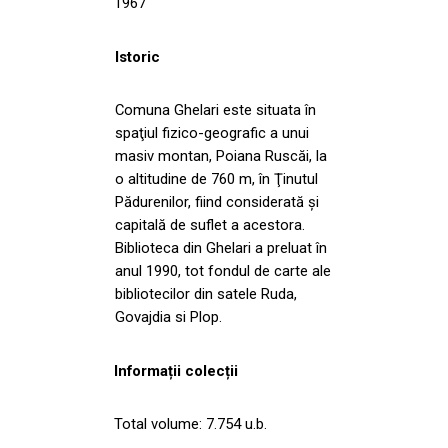
1967
Istoric
Comuna Ghelari este situata în
spaţiul fizico-geografic a unui
masiv montan, Poiana Ruscăi, la
o altitudine de 760 m, în Ţinutul
Pădurenilor, fiind considerată şi
capitală de suflet a acestora.
Biblioteca din Ghelari a preluat în
anul 1990, tot fondul de carte ale
bibliotecilor din satele Ruda,
Govajdia si Plop.
Informații colecții
Total volume: 7.754 u.b.