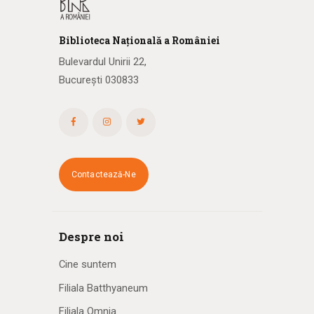
Biblioteca
N
ațională
a R
omâniei
Bulevardul Unirii 22,
București 030833
Contactează-Ne
Despre noi
Cine suntem
Filiala Batthyaneum
Filiala Omnia