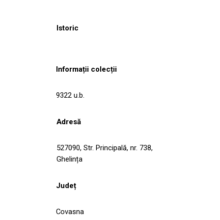
Istoric
Informații colecții
9322 u.b.
Adresă
527090, Str. Principală, nr. 738,
Ghelința
Județ
Covasna