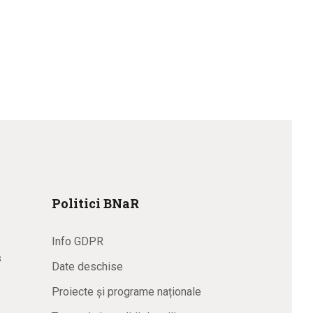
Politici BNaR
Info GDPR
s
Date deschise
Proiecte și programe naționale