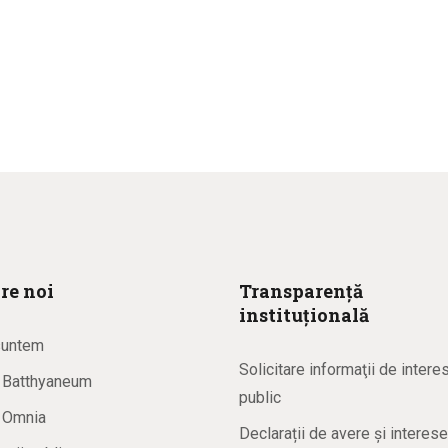
re noi
Transparență
instituțională
suntem
Solicitare informaţii de intere
a Batthyaneum
public
a Omnia
Declarații de avere și interese