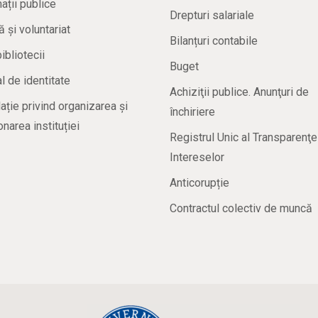
ații publice
Drepturi salariale
ă și voluntariat
Bilanțuri contabile
bibliotecii
Buget
 de identitate
Achiziţii publice. Anunţuri de
ație privind organizarea și
închiriere
onarea instituției
Registrul Unic al Transparenţe
Intereselor
Anticorupție
Contractul colectiv de muncă