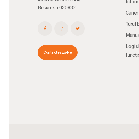
Inform
București 030833
Carier
Turul 
Manual
Legisl
Contactează-Ne
funcți