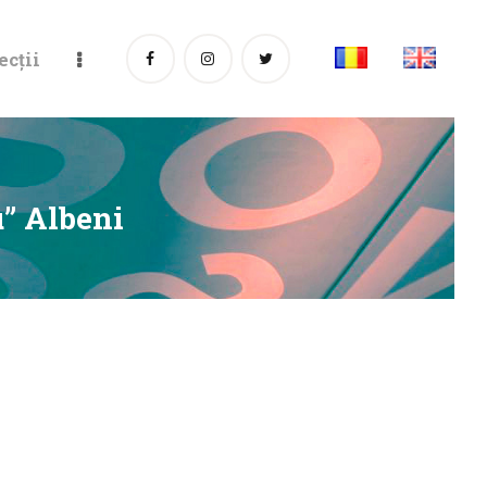
ecții
” Albeni