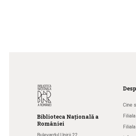
Desp
Cine 
Biblioteca
N
ațională
a
Filial
R
omâniei
Filial
Bulevardul Unirii 22,