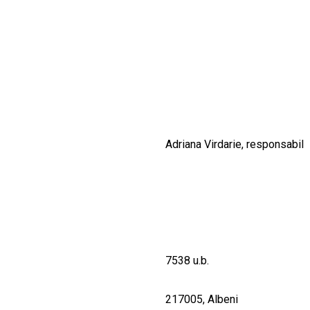
CULTURALE
SPAȚII
NOUTĂȚI
Adriana Virdarie, responsabil
7538 u.b.
217005, Albeni