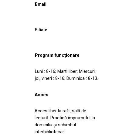
Email
Filiale
Program funcționare
Luni : 8-16; Marti liber; Miercuri,
joi, vineri : 8-16; Duminica : 8-13.
Acces
Acces liber la raft, sală de
lectură. Practică împrumutul la
domiciliu şi schimbul
interbibliotecar.