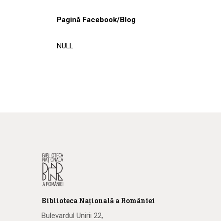
Pagină Facebook/Blog
NULL
Biblioteca
N
ațională
a R
omâniei
Bulevardul Unirii 22,