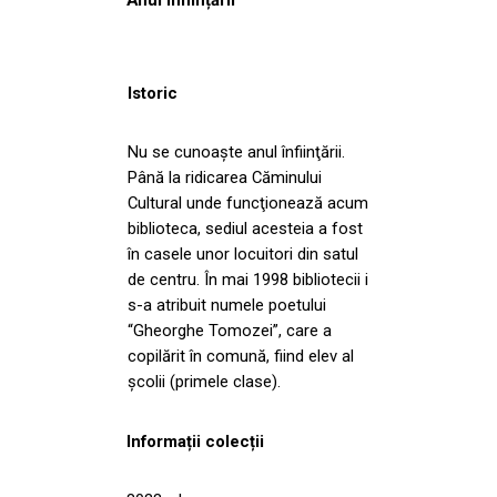
Istoric
Nu se cunoaşte anul înfiinţării.
Până la ridicarea Căminului
Cultural unde funcţionează acum
biblioteca, sediul acesteia a fost
în casele unor locuitori din satul
de centru. În mai 1998 bibliotecii i
s-a atribuit numele poetului
“Gheorghe Tomozei”, care a
copilărit în comună, fiind elev al
şcolii (primele clase).
Informații colecții