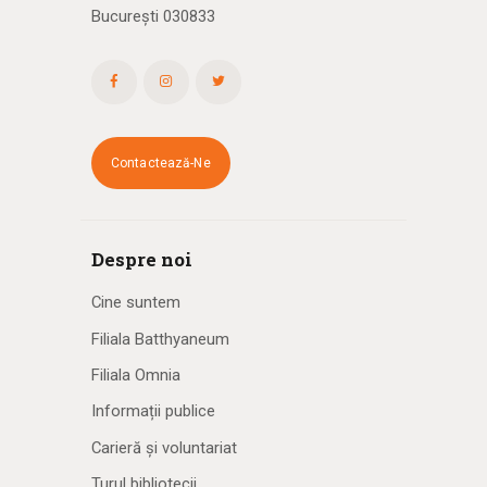
București 030833
Contactează-Ne
Despre noi
Cine suntem
Filiala Batthyaneum
Filiala Omnia
Informații publice
Carieră și voluntariat
Turul bibliotecii