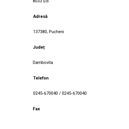
8033 u.b.
Adresă
137380, Pucheni
Județ
Dambovita
Telefon
0245-670040 / 0245-670040
Fax