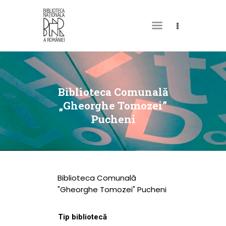
DESPRE NOI
PERMISUL MEU DE
Biblioteca Comunală
BIBLIOTECĂ
„Gheorghe Tomozei”
Pucheni
CATALOAGE ȘI
COLECȚII
BIBLIOTECA DIGITALĂ
EVENIMENTE
Biblioteca Comunală
CULTURALE
"Gheorghe Tomozei" Pucheni
SPAȚII
Tip bibliotecă
NOUTĂȚI