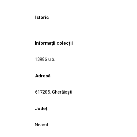
Istoric
Informații colecții
13986 u.b.
Adresă
617205, Gherăieşti
Județ
Neamt