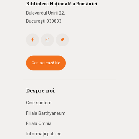
Biblioteca
N
ațională
a R
omâniei
Bulevardul Unirii 22,
București 030833
Contactează-Ne
Despre noi
Cine suntem
Filiala Batthyaneum
Filiala Omnia
Informații publice