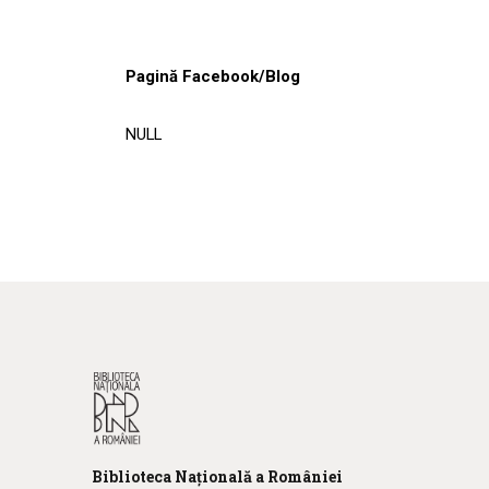
Pagină Facebook/Blog
NULL
Biblioteca
N
ațională
a R
omâniei