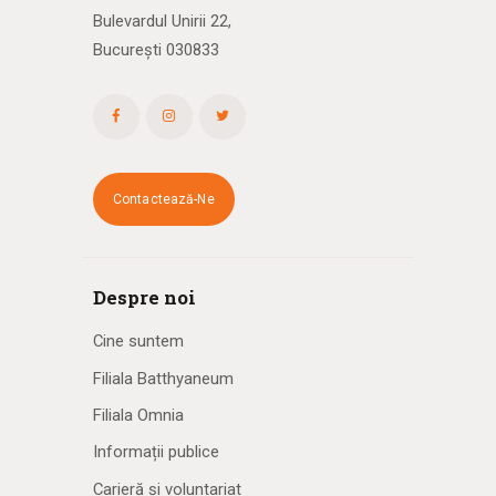
Bulevardul Unirii 22,
București 030833
Contactează-Ne
Despre noi
Cine suntem
Filiala Batthyaneum
Filiala Omnia
Informații publice
Carieră și voluntariat