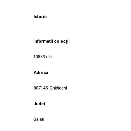
Istoric
Informații colecții
10883 u.b.
Adresă
807145, Ghidigeni
Județ
Galati