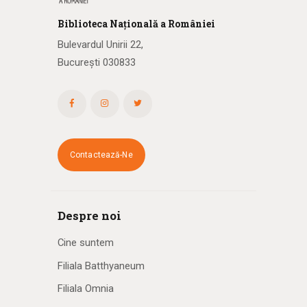
Biblioteca
N
ațională
a R
omâniei
Bulevardul Unirii 22,
București 030833
Contactează-Ne
Despre noi
Cine suntem
Filiala Batthyaneum
Filiala Omnia