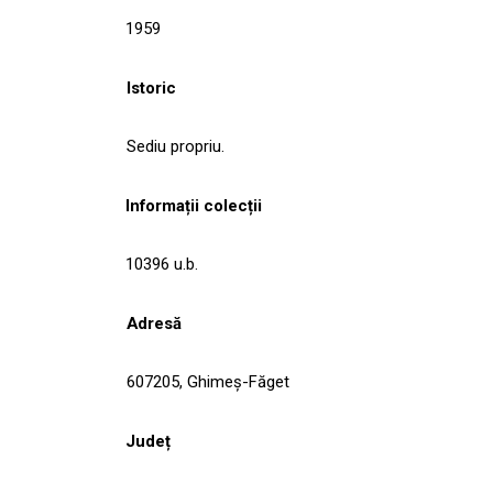
1959
Istoric
Sediu propriu.
Informații colecții
10396 u.b.
Adresă
607205, Ghimeş-Făget
Județ