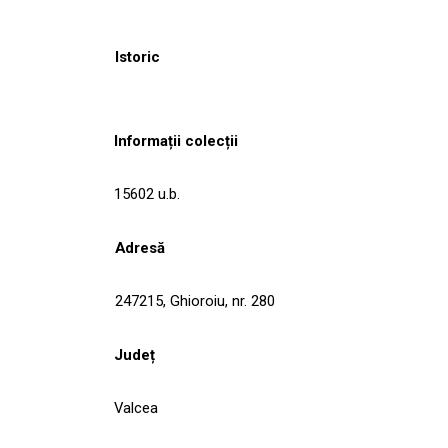
Istoric
Informații colecții
15602 u.b.
Adresă
247215, Ghioroiu, nr. 280
Județ
Valcea