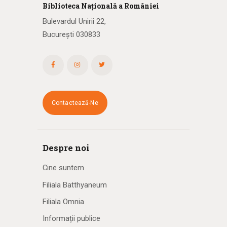
Biblioteca
N
ațională
a R
omâniei
Bulevardul Unirii 22,
București 030833
Contactează-Ne
Despre noi
Cine suntem
Filiala Batthyaneum
Filiala Omnia
Informații publice