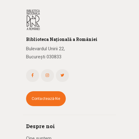
Biblioteca
N
ațională
a R
omâniei
Bulevardul Unirii 22,
București 030833
Contactează-Ne
Despre noi
Cine suntem