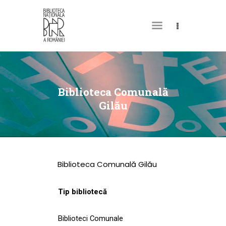
DESPRE NOI
PERMISUL MEU DE
Biblioteca Comunală
BIBLIOTECĂ
Gilău
CATALOAGE ȘI
COLECȚII
BIBLIOTECA DIGITALĂ
Biblioteca Comunală Gilău
EVENIMENTE
CULTURALE
Tip bibliotecă
SPAȚII
Biblioteci Comunale
NOUTĂȚI