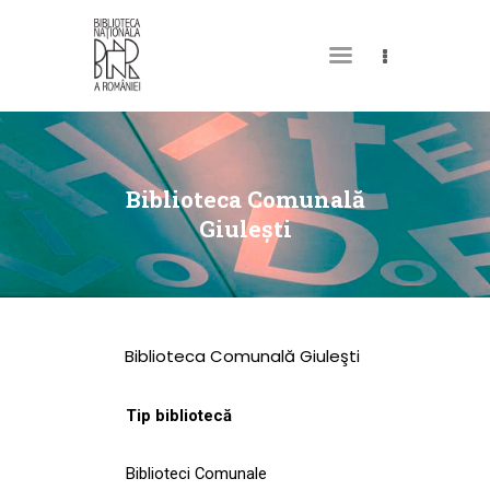
DESPRE NOI
PERMISUL MEU DE
Biblioteca Comunală
BIBLIOTECĂ
Giuleşti
CATALOAGE ȘI
COLECȚII
BIBLIOTECA DIGITALĂ
Biblioteca Comunală Giuleşti
EVENIMENTE
CULTURALE
Tip bibliotecă
SPAȚII
Biblioteci Comunale
NOUTĂȚI