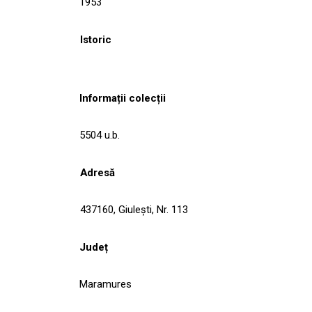
1953
Istoric
Informații colecții
5504 u.b.
Adresă
437160, Giuleşti, Nr. 113
Județ
Maramures