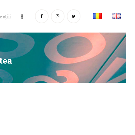
ecții
tea