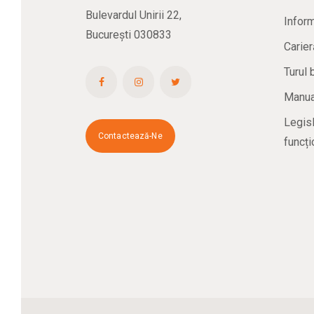
Bulevardul Unirii 22,
Inform
București 030833
Carier
Turul 
Manual
Legisl
Contactează-Ne
funcți