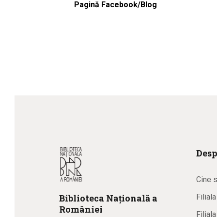
Pagină Facebook/Blog
Desp
Cine 
Biblioteca
N
ațională
a
Filial
R
omâniei
Filial