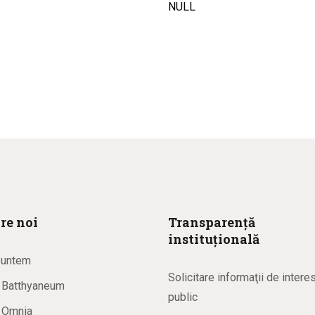
NULL
re noi
Transparență
instituțională
suntem
Solicitare informaţii de intere
a Batthyaneum
public
a Omnia