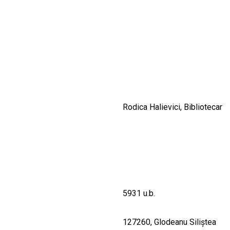
CULTURALE
SPAȚII
NOUTĂȚI
Rodica Halievici, Bibliotecar
5931 u.b.
127260, Glodeanu Siliştea