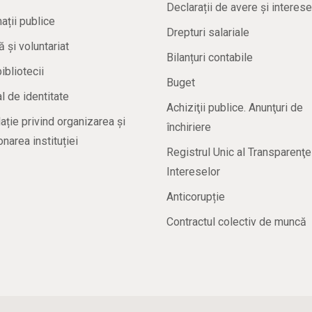
Declarații de avere și interese
ații publice
Drepturi salariale
ă și voluntariat
Bilanțuri contabile
bibliotecii
Buget
 de identitate
Achiziţii publice. Anunţuri de
ație privind organizarea și
închiriere
onarea instituției
Registrul Unic al Transparenţe
Intereselor
Anticorupție
Contractul colectiv de muncă