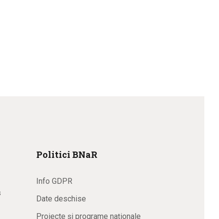
Politici BNaR
Info GDPR
s
Date deschise
Proiecte și programe naționale