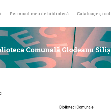
DESPRE NOI
i
Permisul meu de bibliotecă
Cataloage și col
PERMISUL MEU
DE BIBLIOTECĂ
CATALOAGE ȘI
blioteca Comunală Glodeanu Siliş
COLECȚII
BIBLIOTECA
DIGITALĂ
a
EVENIMENTE
Biblioteci Comunale