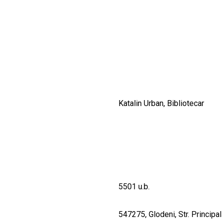
CULTURALE
SPAȚII
NOUTĂȚI
Katalin Urban, Bibliotecar
5501 u.b.
547275, Glodeni, Str. Principal