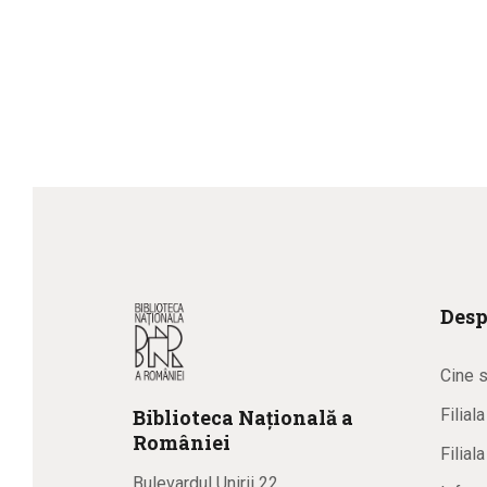
Desp
Cine 
Biblioteca
N
ațională
a
Filial
R
omâniei
Filial
Bulevardul Unirii 22,