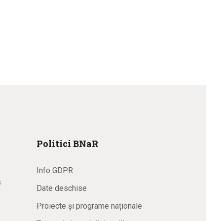
Politici BNaR
Info GDPR
s
Date deschise
Proiecte și programe naționale