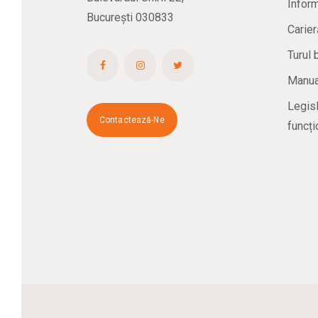
Inform
București 030833
Carier
Turul 
Manual
Legisl
Contactează-Ne
funcți