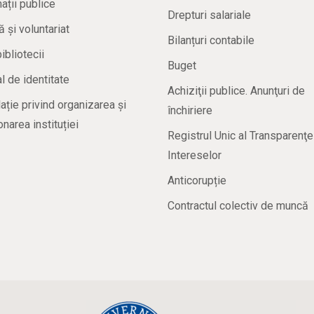
ații publice
Drepturi salariale
ă și voluntariat
Bilanțuri contabile
bibliotecii
Buget
 de identitate
Achiziţii publice. Anunţuri de
ație privind organizarea și
închiriere
onarea instituției
Registrul Unic al Transparenţe
Intereselor
Anticorupție
Contractul colectiv de muncă