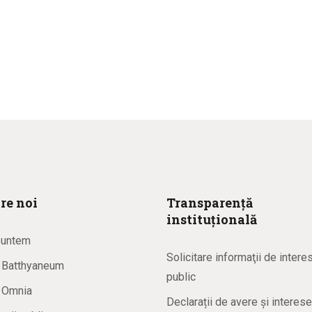
re noi
Transparență
instituțională
suntem
Solicitare informaţii de intere
a Batthyaneum
public
a Omnia
Declarații de avere și interese