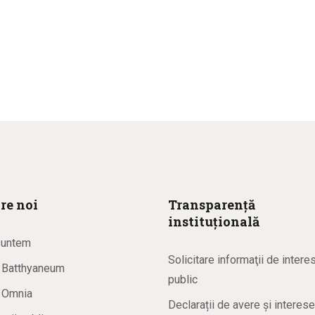
re noi
Transparență
instituțională
suntem
Solicitare informaţii de intere
a Batthyaneum
public
a Omnia
Declarații de avere și interese