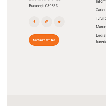
Inform
București 030833
Carier
Turul 
Manual
Legisl
Contactează-Ne
funcți