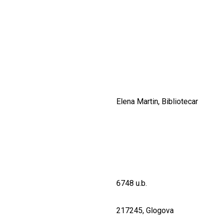
CULTURALE
SPAȚII
NOUTĂȚI
Elena Martin, Bibliotecar
6748 u.b.
217245, Glogova