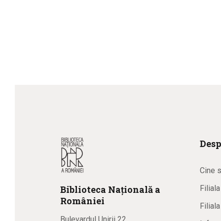
Desp
Cine 
Biblioteca
N
ațională
a
Filial
R
omâniei
Filial
Bulevardul Unirii 22,