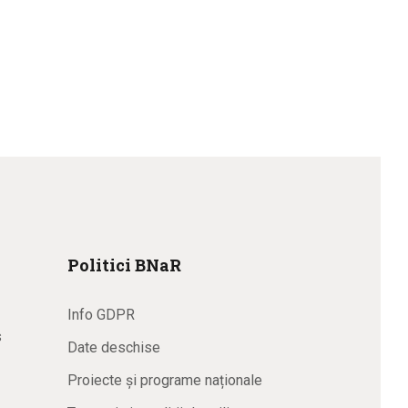
Politici BNaR
Info GDPR
s
Date deschise
Proiecte și programe naționale