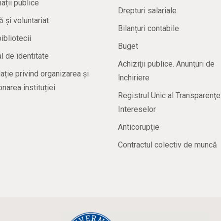
ații publice
Drepturi salariale
ă și voluntariat
Bilanțuri contabile
bibliotecii
Buget
 de identitate
Achiziţii publice. Anunţuri de
ație privind organizarea și
închiriere
onarea instituției
Registrul Unic al Transparenţe
Intereselor
Anticorupție
Contractul colectiv de muncă