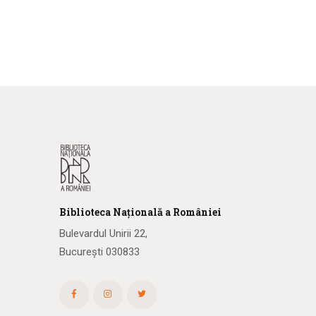
Biblioteca
N
ațională
a R
omâniei
Bulevardul Unirii 22,
București 030833