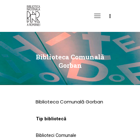
DESPRE NOI
PERMISUL MEU DE
Biblioteca Comunală
BIBLIOTECĂ
Gorban
CATALOAGE ȘI
COLECȚII
BIBLIOTECA DIGITALĂ
Biblioteca Comunală Gorban
EVENIMENTE
CULTURALE
Tip bibliotecă
SPAȚII
Biblioteci Comunale
NOUTĂȚI