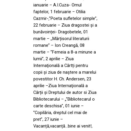
ianuarie – A.I.Cuza- Omul
faptelor, 1 februarie – Otilia
Cazmir-‚”Poeta sufletelor simple”,
22 februarie – Ziua dragostei și a
bunăvoinței- Dragobetele, 01
martie – ,,Mărțisorul literaturii
romane” – Ion Creangă, 08
martie – ”Femeia a 8-a minune a
lumii”, 2 aprilie – Ziua
Internaţională a Cărtți pentru
copii și ziua de naştere a marelui
povestitor H. Ch. Andersen, 23
aprilie –Ziua Internaţională a
Cărții și Dreptului de autor si Ziua
Bibliotecarului – „”Bibliotecarul o
carte deschisa”, 01 iunie –
”Copilăria, dreptul cel mai de
pret”, 27 iunie –
Vacanță,vacanță…bine ai venit!,