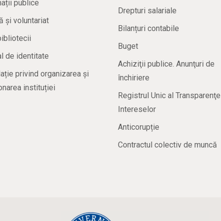
ații publice
Drepturi salariale
ă și voluntariat
Bilanțuri contabile
bibliotecii
Buget
 de identitate
Achiziţii publice. Anunţuri de
ație privind organizarea și
închiriere
onarea instituției
Registrul Unic al Transparenţe
Intereselor
Anticorupție
Contractul colectiv de muncă