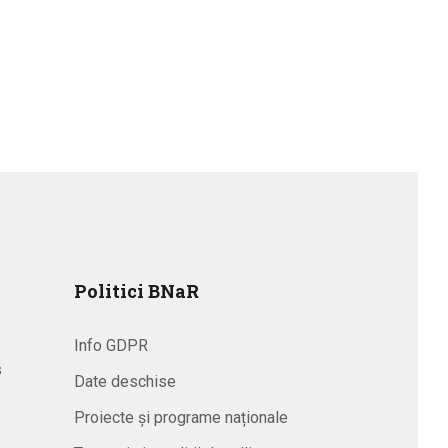
Politici BNaR
Info GDPR
s
Date deschise
Proiecte și programe naționale