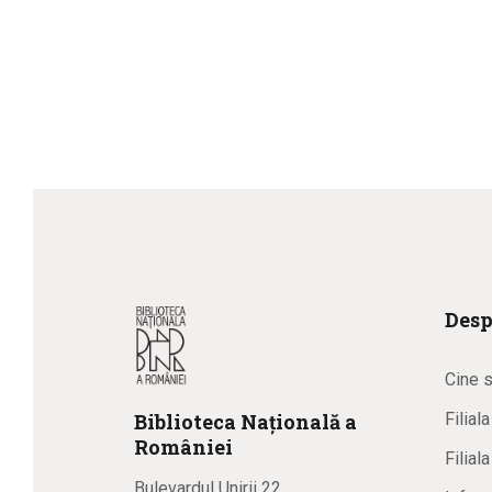
Desp
Cine 
Biblioteca
N
ațională
a
Filial
R
omâniei
Filial
Bulevardul Unirii 22,