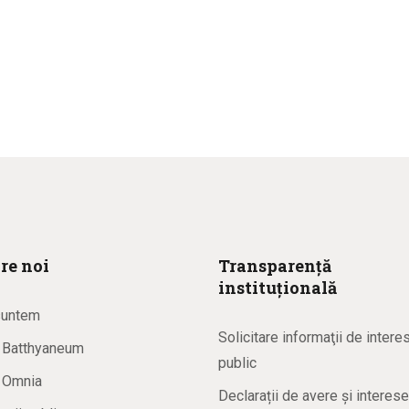
re noi
Transparență
instituțională
suntem
Solicitare informaţii de intere
a Batthyaneum
public
a Omnia
Declarații de avere și interese