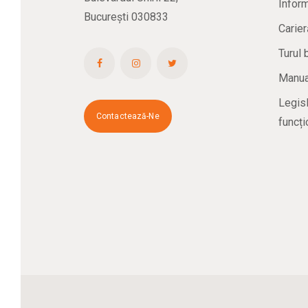
Inform
București 030833
Carier
Turul 
Manual
Legisl
Contactează-Ne
funcți