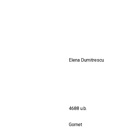
CULTURALE
SPAȚII
NOUTĂȚI
Elena Dumitrescu
4688 u.b.
Gornet