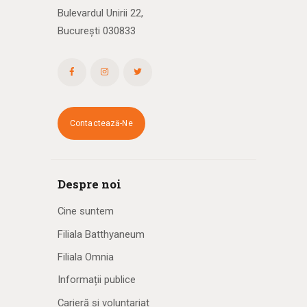
Bulevardul Unirii 22,
București 030833
Contactează-Ne
Despre noi
Cine suntem
Filiala Batthyaneum
Filiala Omnia
Informații publice
Carieră și voluntariat