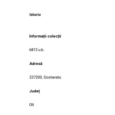
Istoric
Informații colecții
6813 u.b.
Adresă
237200, Gostavatu
Județ
Olt