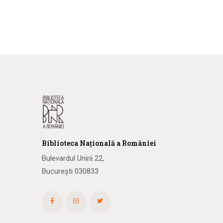
Biblioteca
N
ațională
a R
omâniei
Bulevardul Unirii 22,
București 030833