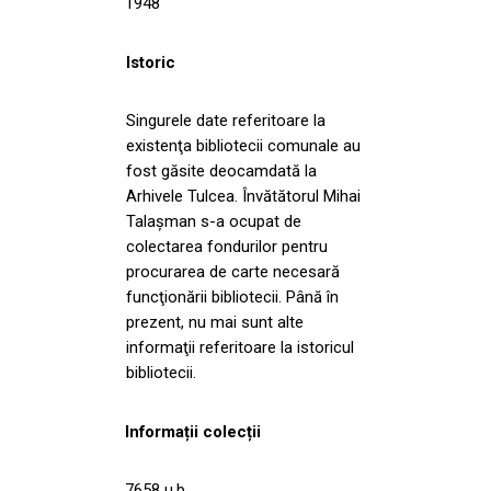
1948
Istoric
Singurele date referitoare la
existenţa bibliotecii comunale au
fost găsite deocamdată la
Arhivele Tulcea. Învătătorul Mihai
Talaşman s-a ocupat de
colectarea fondurilor pentru
procurarea de carte necesară
funcţionării bibliotecii. Până în
prezent, nu mai sunt alte
informaţii referitoare la istoricul
bibliotecii.
Informații colecții
7658 u.b.