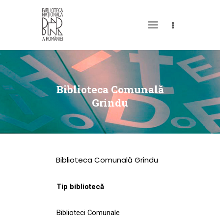
DESPRE NOI
PERMISUL MEU DE
Biblioteca Comunală
BIBLIOTECĂ
Grindu
CATALOAGE ȘI
COLECȚII
BIBLIOTECA DIGITALĂ
Biblioteca Comunală Grindu
EVENIMENTE
CULTURALE
Tip bibliotecă
SPAȚII
Biblioteci Comunale
NOUTĂȚI