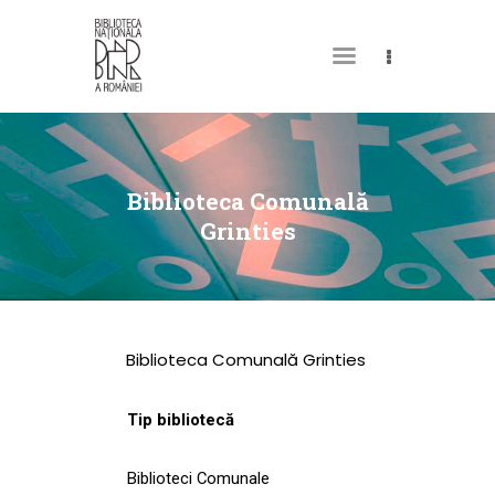
DESPRE NOI
PERMISUL MEU DE
Biblioteca Comunală
BIBLIOTECĂ
Grinties
CATALOAGE ȘI
COLECȚII
BIBLIOTECA DIGITALĂ
Biblioteca Comunală Grinties
EVENIMENTE
CULTURALE
Tip bibliotecă
SPAȚII
Biblioteci Comunale
NOUTĂȚI