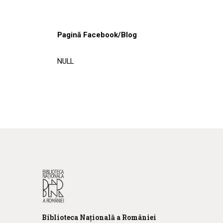
Pagină Facebook/Blog
NULL
Biblioteca
N
ațională
a R
omâniei