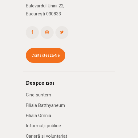
Bulevardul Unirii 22,
București 030833
Contactează-Ne
Despre noi
Cine suntem
Filiala Batthyaneum
Filiala Omnia
Informații publice
Carieră și voluntariat