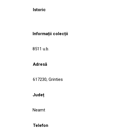
Istoric
Informații colecții
8511 u.b.
Adresă
617230, Grinties
Județ
Neamt
Telefon