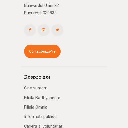
Bulevardul Unirii 22,
București 030833
Contactează-Ne
Despre noi
Cine suntem
Filiala Batthyaneum
Filiala Omnia
Informații publice
Carieră și voluntariat