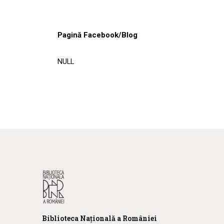
Pagină Facebook/Blog
NULL
Biblioteca
N
ațională
a R
omâniei