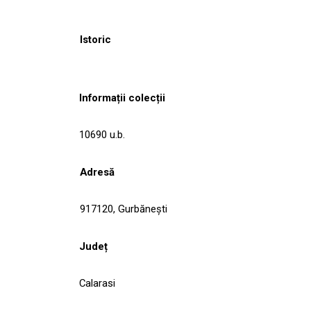
Istoric
Informații colecții
10690 u.b.
Adresă
917120, Gurbăneşti
Județ
Calarasi