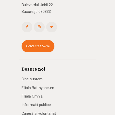
Bulevardul Unirii 22,
București 030833
Contactează-Ne
Despre noi
Cine suntem
Filiala Batthyaneum
Filiala Omnia
Informații publice
Carieră și voluntariat