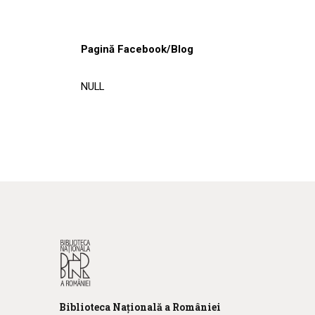
Pagină Facebook/Blog
NULL
Biblioteca
N
ațională
a R
omâniei