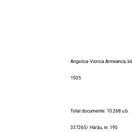
CULTURALE
SPAȚII
NOUTĂȚI
Angelica-Viorica Armeanca, bi
1935
Total documente: 10.268 u.b.
337265/ Hărău, nr. 195