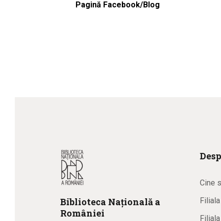
Pagină Facebook/Blog
Desp
Cine 
Biblioteca
N
ațională
a
Filial
R
omâniei
Filial