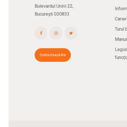
Bulevardul Unirii 22,
Inform
București 030833
Carier
Turul 
Manual
Legisl
Contactează-Ne
funcți