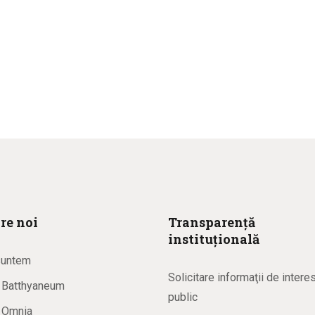
re noi
Transparență
instituțională
suntem
Solicitare informaţii de intere
a Batthyaneum
public
a Omnia