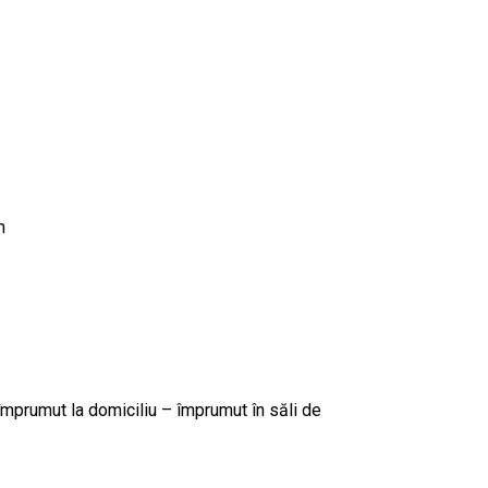
m
rumut la domiciliu – împrumut în săli de