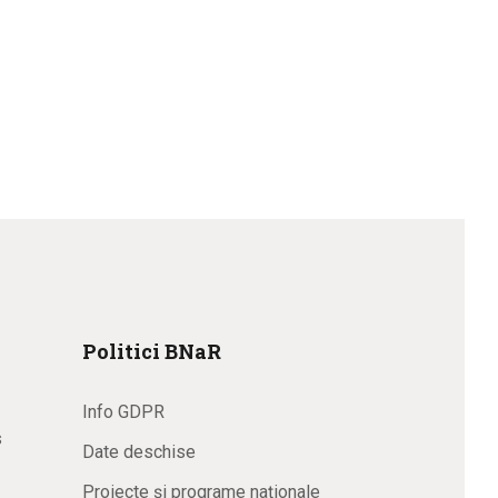
Politici BNaR
Info GDPR
s
Date deschise
Proiecte și programe naționale