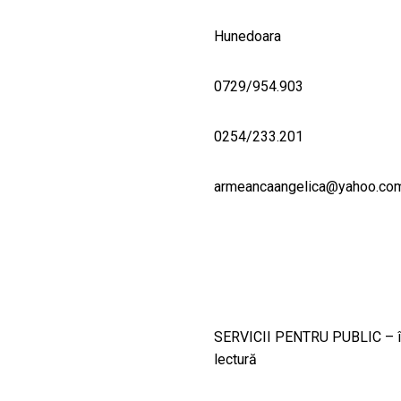
Hunedoara
0729/954.903
0254/233.201
armeancaangelica@yahoo.co
SERVICII PENTRU PUBLIC – împ
lectură