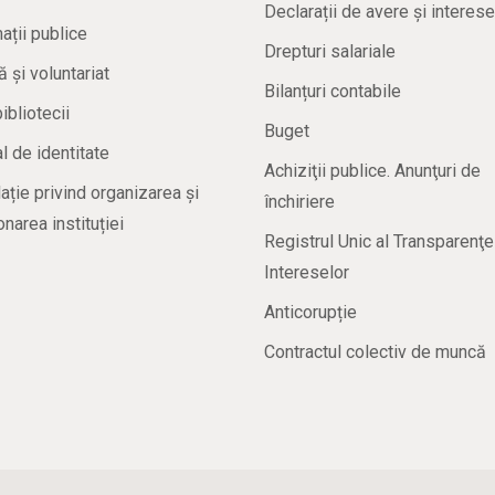
Declarații de avere și interese
ații publice
Drepturi salariale
ă și voluntariat
Bilanțuri contabile
bibliotecii
Buget
 de identitate
Achiziţii publice. Anunţuri de
ație privind organizarea și
închiriere
onarea instituției
Registrul Unic al Transparenţe
Intereselor
Anticorupție
Contractul colectiv de muncă