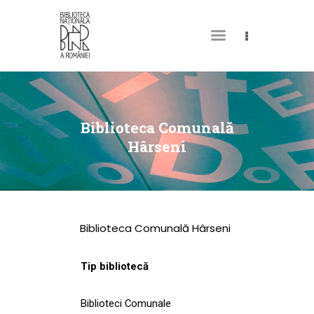
DESPRE NOI
PERMISUL MEU DE
Biblioteca Comunală
BIBLIOTECĂ
Hârseni
CATALOAGE ȘI
COLECȚII
BIBLIOTECA DIGITALĂ
Biblioteca Comunală Hârseni
EVENIMENTE
CULTURALE
Tip bibliotecă
SPAȚII
Biblioteci Comunale
NOUTĂȚI