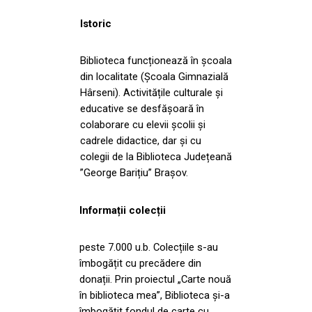
Istoric
Biblioteca funcționează în școala
din localitate (Școala Gimnazială
Hârseni). Activitățile culturale și
educative se desfășoară în
colaborare cu elevii școlii și
cadrele didactice, dar și cu
colegii de la Biblioteca Județeană
”George Barițiu” Brașov.
Informații colecții
peste 7.000 u.b. Colecțiile s-au
îmbogățit cu precădere din
donații. Prin proiectul „Carte nouă
în biblioteca mea”, Biblioteca și-a
îmbogățit fondul de carte cu