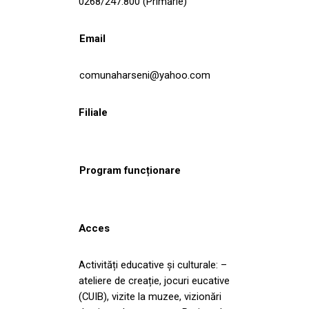
0268/247.800 (Primărie)
Email
comunaharseni@yahoo.com
Filiale
Program funcționare
Acces
Activități educative și culturale: –
ateliere de creație, jocuri eucative
(CUIB), vizite la muzee, vizionări