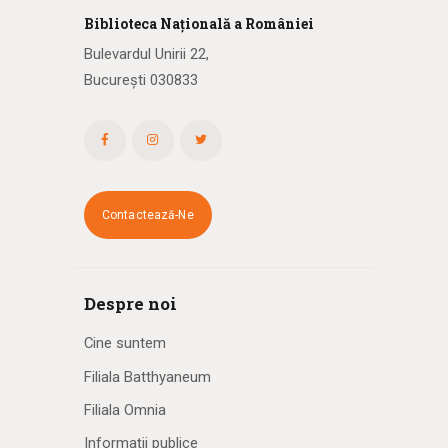
Biblioteca
N
ațională
a R
omâniei
Bulevardul Unirii 22,
București 030833
Contactează-Ne
Despre noi
Cine suntem
Filiala Batthyaneum
Filiala Omnia
Informații publice