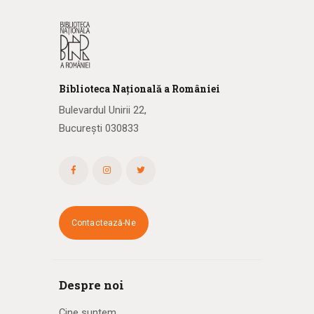
Biblioteca
N
ațională
a R
omâniei
Bulevardul Unirii 22,
București 030833
Contactează-Ne
Despre noi
Cine suntem