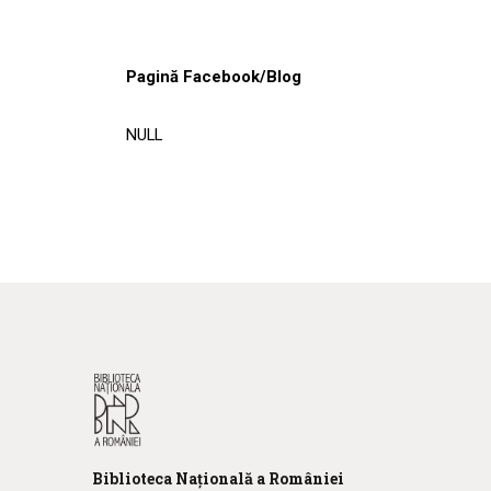
Pagină Facebook/Blog
NULL
Biblioteca
N
ațională
a R
omâniei