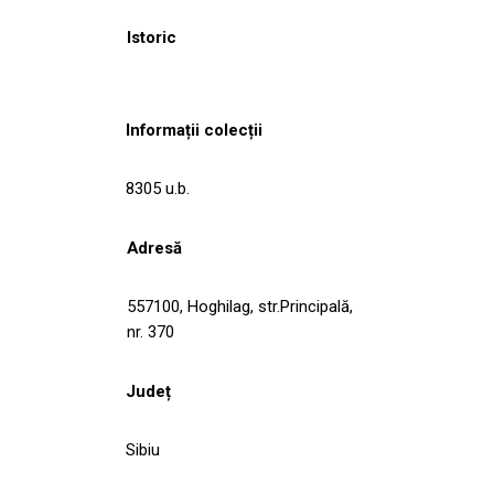
Istoric
Informații colecții
8305 u.b.
Adresă
557100, Hoghilag, str.Principală,
nr. 370
Județ
Sibiu