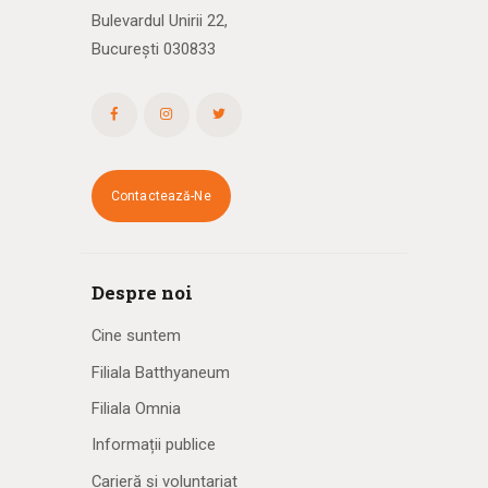
Bulevardul Unirii 22,
București 030833
Contactează-Ne
Despre noi
Cine suntem
Filiala Batthyaneum
Filiala Omnia
Informații publice
Carieră și voluntariat