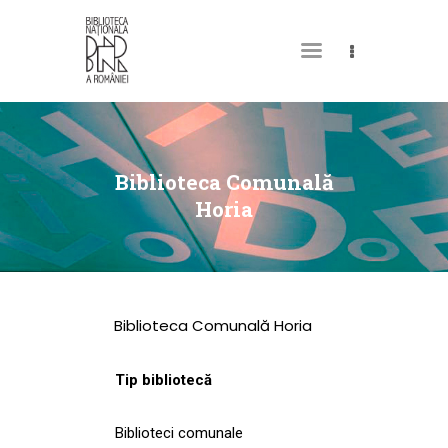
DESPRE NOI
PERMISUL MEU DE
Biblioteca Comunală
BIBLIOTECĂ
Horia
CATALOAGE ȘI
COLECȚII
BIBLIOTECA DIGITALĂ
Biblioteca Comunală Horia
EVENIMENTE
CULTURALE
Tip bibliotecă
SPAȚII
Biblioteci comunale
NOUTĂȚI