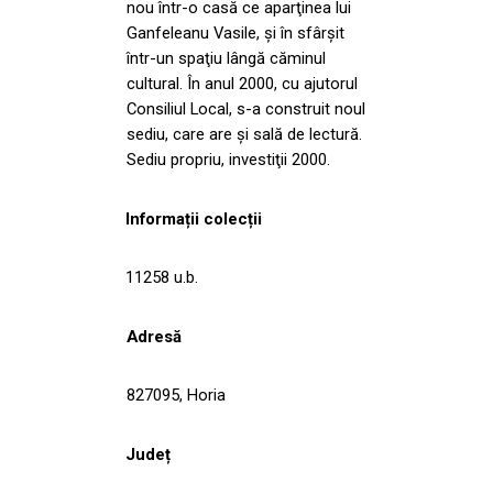
nou într-o casă ce aparţinea lui
Ganfeleanu Vasile, şi în sfârşit
într-un spaţiu lângă căminul
cultural. În anul 2000, cu ajutorul
Consiliul Local, s-a construit noul
sediu, care are şi sală de lectură.
Sediu propriu, investiţii 2000.
Informații colecții
11258 u.b.
Adresă
827095, Horia
Județ