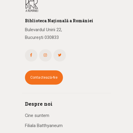
Biblioteca
N
ațională
a R
omâniei
Bulevardul Unirii 22,
București 030833
Contactează-Ne
Despre noi
Cine suntem
Filiala Batthyaneum