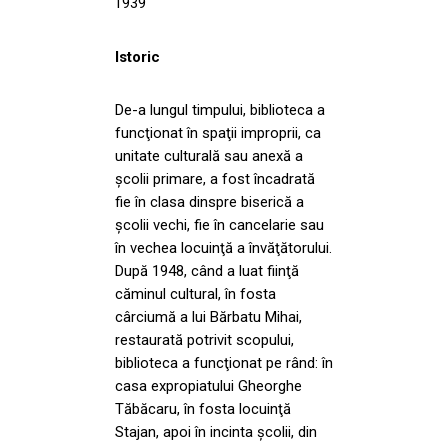
1939
Istoric
De-a lungul timpului, biblioteca a
funcţionat în spaţii improprii, ca
unitate culturală sau anexă a
şcolii primare, a fost încadrată
fie în clasa dinspre biserică a
şcolii vechi, fie în cancelarie sau
în vechea locuinţă a învăţătorului.
După 1948, când a luat fiinţă
căminul cultural, în fosta
cârciumă a lui Bărbatu Mihai,
restaurată potrivit scopului,
biblioteca a funcţionat pe rând: în
casa expropiatului Gheorghe
Tăbăcaru, în fosta locuinţă
Stajan, apoi în incinta şcolii, din