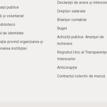
Declarații de avere și interese
ații publice
Drepturi salariale
ă și voluntariat
Bilanțuri contabile
bibliotecii
Buget
 de identitate
Achiziţii publice. Anunţuri de
ație privind organizarea și
închiriere
onarea instituției
Registrul Unic al Transparenţe
Intereselor
Anticorupție
Contractul colectiv de muncă