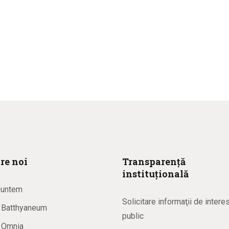
re noi
Transparență
instituțională
suntem
Solicitare informaţii de intere
a Batthyaneum
public
a Omnia