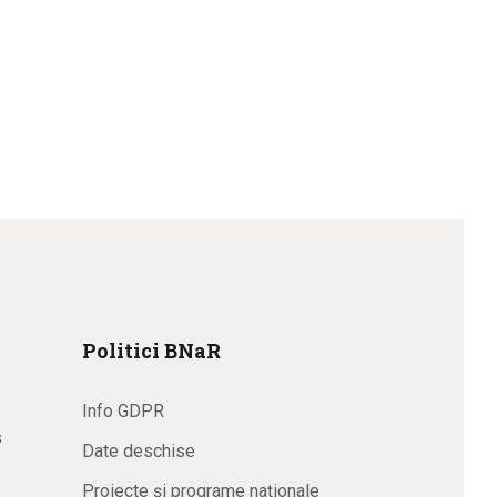
Politici BNaR
Info GDPR
s
Date deschise
Proiecte și programe naționale