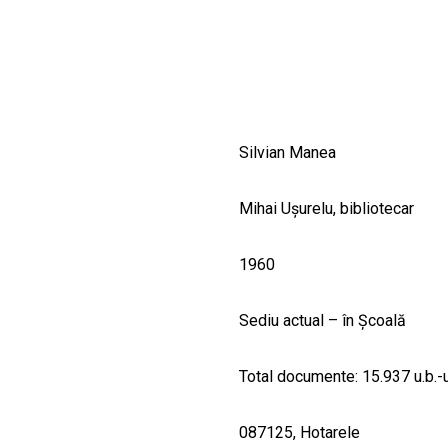
CULTURALE
SPAȚII
NOUTĂȚI
Silvian Manea
Mihai Ușurelu, bibliotecar
1960
Sediu actual – în Școală
Total documente: 15.937 u.b.-u
087125, Hotarele