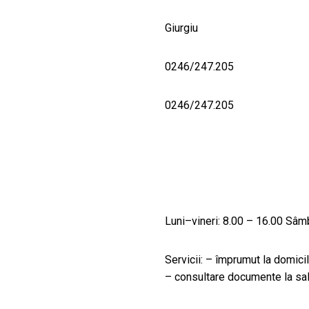
Giurgiu
0246/247.205
0246/247.205
Luni–vineri: 8.00 – 16.00 Sâm
Servicii: – împrumut la domicil
– consultare documente la sal