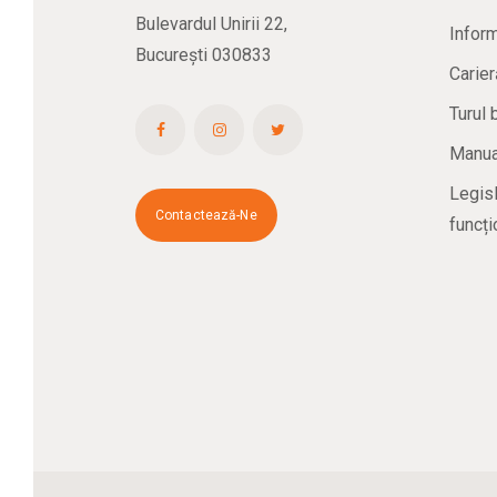
Bulevardul Unirii 22,
Inform
București 030833
Carier
Turul 
Manual
Legisl
Contactează-Ne
funcți