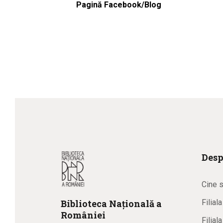
Pagină Facebook/Blog
Desp
Cine 
Biblioteca
N
ațională
a
Filial
R
omâniei
Filial