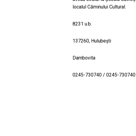
localul Căminului Cultural.
8231 u.b.
137260, Hulubeşti
Dambovita
0245-730740 / 0245-730740