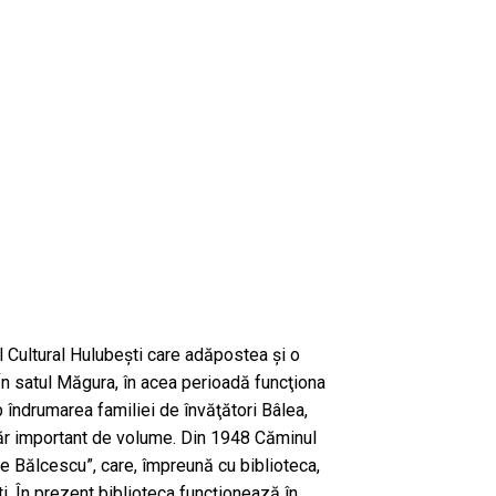
 Cultural Hulubeşti care adăpostea şi o
În satul Măgura, în acea perioadă funcţiona
b îndrumarea familiei de învăţători Bâlea,
ăr important de volume. Din 1948 Căminul
e Bălcescu”, care, împreună cu biblioteca,
i. În prezent biblioteca funcţionează în