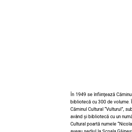
CULTURALE
SPAȚII
NOUTĂȚI
În 1949 se înfiinţează Căminul
bibliotecă cu 300 de volume. 
Căminul Cultural “Vulturul”, su
având şi bibliotecă cu un num
Cultural poartă numele “Nicola
aveau sediul la Şcoala Găineşt