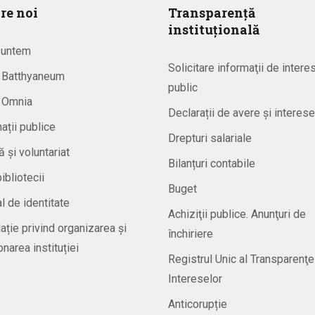
re noi
Transparență
instituțională
suntem
Solicitare informaţii de intere
a Batthyaneum
public
a Omnia
Declarații de avere și interese
ații publice
Drepturi salariale
ă și voluntariat
Bilanțuri contabile
bibliotecii
Buget
 de identitate
Achiziţii publice. Anunţuri de
ație privind organizarea și
închiriere
onarea instituției
Registrul Unic al Transparenţe
Intereselor
Anticorupție