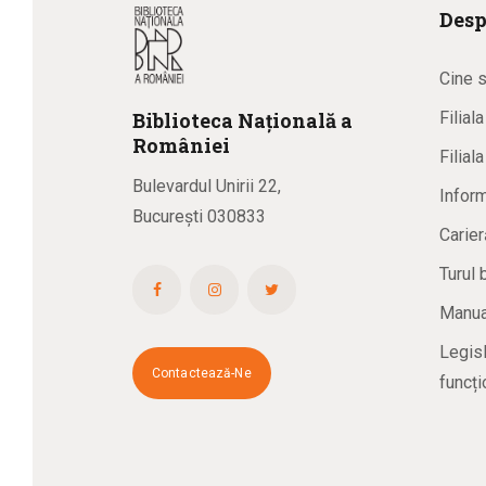
Desp
Cine 
Biblioteca
N
ațională
a
Filial
R
omâniei
Filial
Bulevardul Unirii 22,
Inform
București 030833
Carier
Turul 
Manual
Legisl
Contactează-Ne
funcți