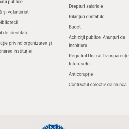
ații publice
Drepturi salariale
ă și voluntariat
Bilanțuri contabile
bibliotecii
Buget
 de identitate
Achiziţii publice. Anunţuri de
ație privind organizarea și
închiriere
onarea instituției
Registrul Unic al Transparenţe
Intereselor
Anticorupție
Contractul colectiv de muncă