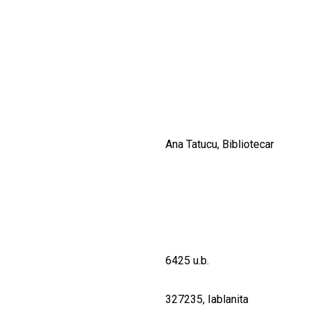
CULTURALE
SPAȚII
NOUTĂȚI
Ana Tatucu, Bibliotecar
6425 u.b.
327235, Iablanita