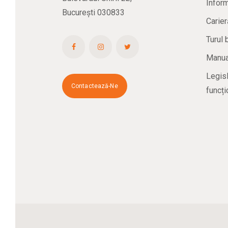
Inform
București 030833
Carier
Turul 
Manual
Legisl
Contactează-Ne
funcți