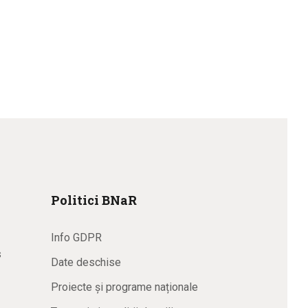
Politici BNaR
Info GDPR
s
Date deschise
Proiecte și programe naționale