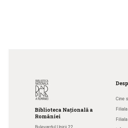
Desp
Cine 
Biblioteca
N
ațională
a
Filial
R
omâniei
Filial
Bulevardul Unirii 22,