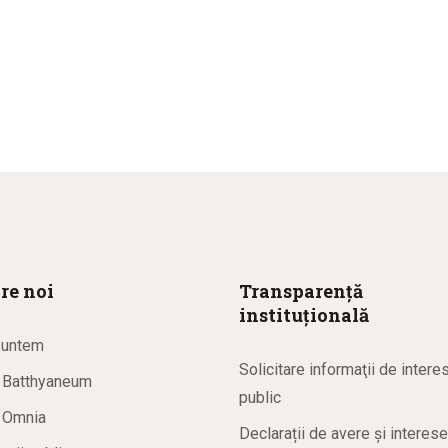
re noi
Transparență
instituțională
suntem
Solicitare informaţii de intere
a Batthyaneum
public
a Omnia
Declarații de avere și interese