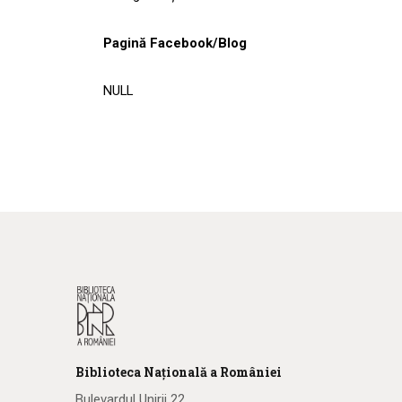
Pagină Facebook/Blog
NULL
Biblioteca
N
ațională
a R
omâniei
Bulevardul Unirii 22,