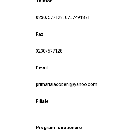
Telefon
0230/577128; 0757491871
Fax
0230/577128
Email
primariaiacobeni@yahoo.com
Filiale
Program funcționare