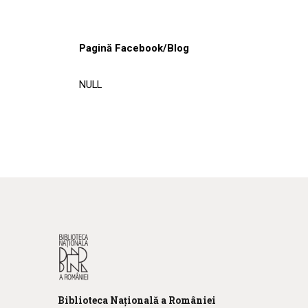
Pagină Facebook/Blog
NULL
Biblioteca
N
ațională
a R
omâniei