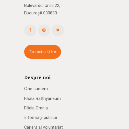
Bulevardul Unirii 22,
București 030833
Contactează-Ne
Despre noi
Cine suntem
Filiala Batthyaneum
Filiala Omnia
Informații publice
Carieră și voluntariat