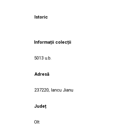
Istoric
Informații colecții
5013 u.b.
Adresă
237220, Iancu Jianu
Județ
Olt