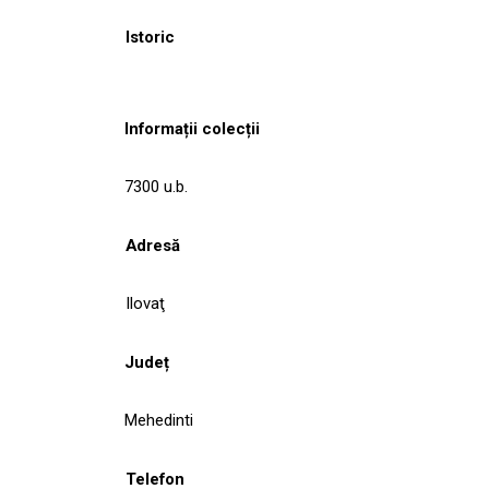
Istoric
Informații colecții
7300 u.b.
Adresă
Ilovaţ
Județ
Mehedinti
Telefon