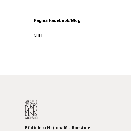
Pagină Facebook/Blog
NULL
Biblioteca
N
ațională
a R
omâniei