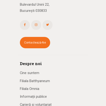
Bulevardul Unirii 22,
București 030833
Contactează-Ne
Despre noi
Cine suntem
Filiala Batthyaneum
Filiala Omnia
Informații publice
Carieră și voluntariat