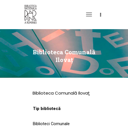
DESPRE NOI
PERMISUL MEU DE
Biblioteca Comunală
BIBLIOTECĂ
Ilovaţ
CATALOAGE ȘI
COLECȚII
BIBLIOTECA DIGITALĂ
Biblioteca Comunală Ilovaţ
EVENIMENTE
CULTURALE
Tip bibliotecă
SPAȚII
Biblioteci Comunale
NOUTĂȚI