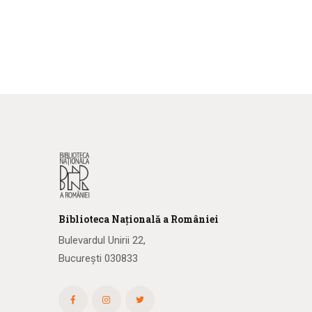
Biblioteca
N
ațională
a R
omâniei
Bulevardul Unirii 22,
București 030833