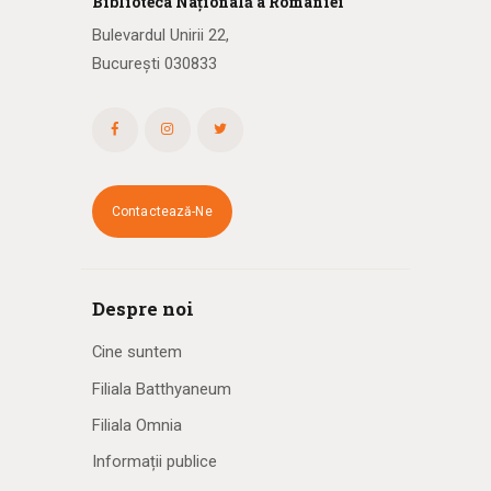
Biblioteca
N
ațională
a R
omâniei
Bulevardul Unirii 22,
București 030833
Contactează-Ne
Despre noi
Cine suntem
Filiala Batthyaneum
Filiala Omnia
Informații publice