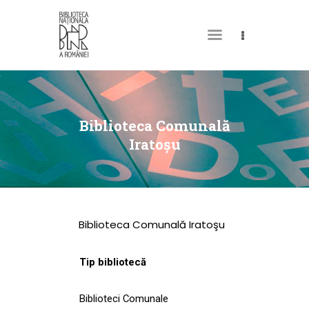
DESPRE NOI
PERMISUL MEU DE
Biblioteca Comunală
BIBLIOTECĂ
Iratoşu
CATALOAGE ȘI
COLECȚII
BIBLIOTECA DIGITALĂ
Biblioteca Comunală Iratoşu
EVENIMENTE
CULTURALE
Tip bibliotecă
SPAȚII
Biblioteci Comunale
NOUTĂȚI