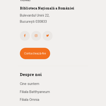
Biblioteca
N
ațională
a R
omâniei
Bulevardul Unirii 22,
București 030833
Contactează-Ne
Despre noi
Cine suntem
Filiala Batthyaneum
Filiala Omnia