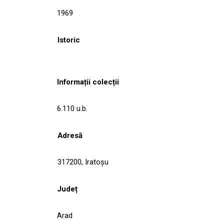
1969
Istoric
Informații colecții
6.110 u.b.
Adresă
317200, Iratoşu
Județ
Arad