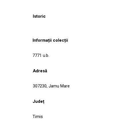
Istoric
Informații colecții
7771 u.b.
Adresă
307230, Jamu Mare
Județ
Timis