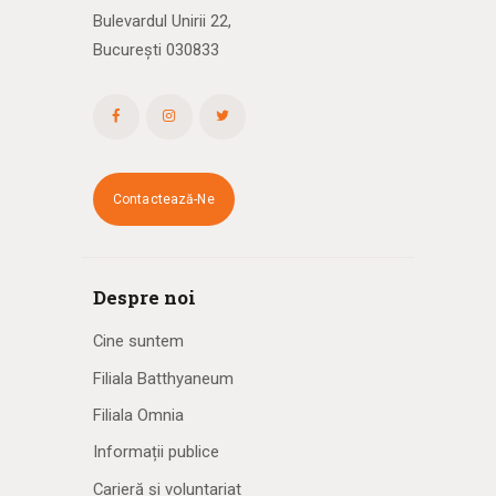
Bulevardul Unirii 22,
București 030833
Contactează-Ne
Despre noi
Cine suntem
Filiala Batthyaneum
Filiala Omnia
Informații publice
Carieră și voluntariat