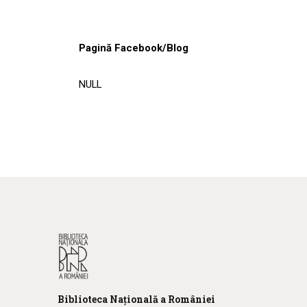
Pagină Facebook/Blog
NULL
Biblioteca
N
ațională
a R
omâniei