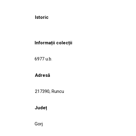
Istoric
Informații colecții
6977 u.b.
Adresă
217390, Runcu
Județ
Gorj