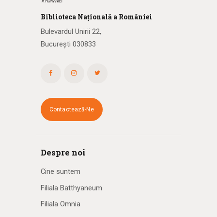
Biblioteca
N
ațională
a R
omâniei
Bulevardul Unirii 22,
București 030833
Contactează-Ne
Despre noi
Cine suntem
Filiala Batthyaneum
Filiala Omnia