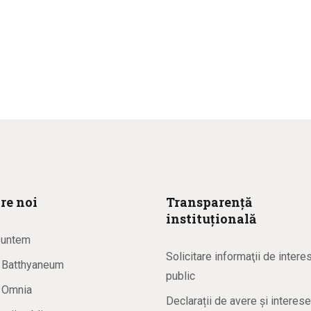
re noi
Transparență
instituțională
suntem
Solicitare informaţii de intere
a Batthyaneum
public
a Omnia
Declarații de avere și interese