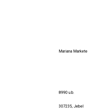
CULTURALE
SPAȚII
NOUTĂȚI
Mariana Markete
8990 u.b.
307235, Jebel