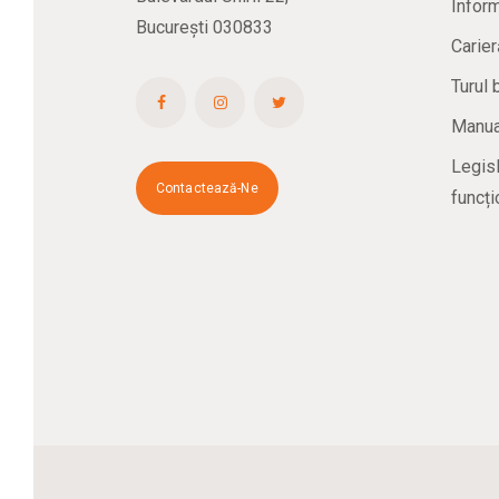
Inform
București 030833
Carier
Turul 
Manual
Legisl
Contactează-Ne
funcți