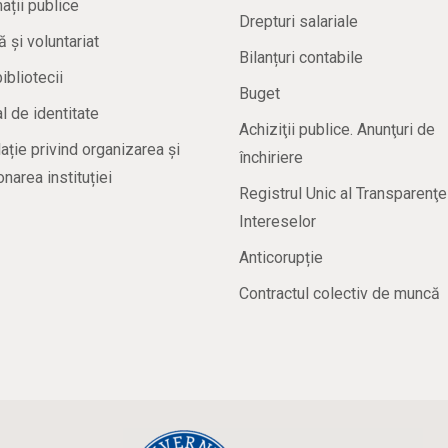
ații publice
Drepturi salariale
ă și voluntariat
Bilanțuri contabile
bibliotecii
Buget
 de identitate
Achiziţii publice. Anunţuri de
ație privind organizarea și
închiriere
onarea instituției
Registrul Unic al Transparenţe
Intereselor
Anticorupție
Contractul colectiv de muncă