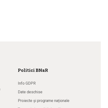
Politici BNaR
Info GDPR
s
Date deschise
Proiecte și programe naționale