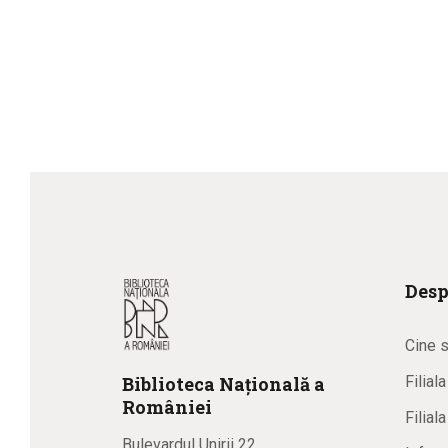
Desp
Cine 
Biblioteca
N
ațională
a
Filial
R
omâniei
Filial
Bulevardul Unirii 22,