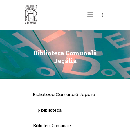
DESPRE NOI
PERMISUL MEU DE
Biblioteca Comunală
BIBLIOTECĂ
Jegălia
CATALOAGE ȘI
COLECȚII
BIBLIOTECA DIGITALĂ
Biblioteca Comunală Jegălia
EVENIMENTE
CULTURALE
Tip bibliotecă
SPAȚII
Biblioteci Comunale
NOUTĂȚI