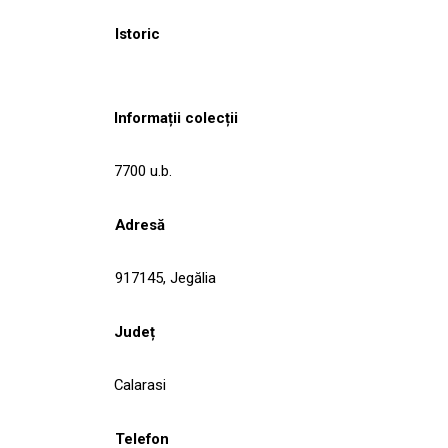
Istoric
Informații colecții
7700 u.b.
Adresă
917145, Jegălia
Județ
Calarasi
Telefon