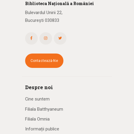
Biblioteca
N
ațională
a R
omâniei
Bulevardul Unirii 22,
București 030833
Contactează-Ne
Despre noi
Cine suntem
Filiala Batthyaneum
Filiala Omnia
Informații publice