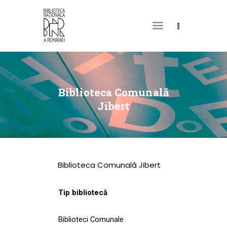
DESPRE NOI
PERMISUL MEU DE
Biblioteca Comunală
BIBLIOTECĂ
Jibert
CATALOAGE ȘI
COLECȚII
BIBLIOTECA DIGITALĂ
Biblioteca Comunală Jibert
EVENIMENTE
CULTURALE
Tip bibliotecă
SPAȚII
Biblioteci Comunale
NOUTĂȚI