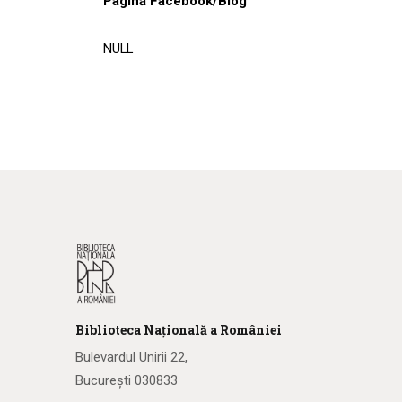
Pagină Facebook/Blog
NULL
Biblioteca
N
ațională
a R
omâniei
Bulevardul Unirii 22,
București 030833