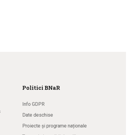
Politici BNaR
Info GDPR
s
Date deschise
Proiecte și programe naționale