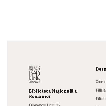
Desp
Cine 
Biblioteca
N
ațională
a
Filial
R
omâniei
Filial
Bulevardul Unirii 22,