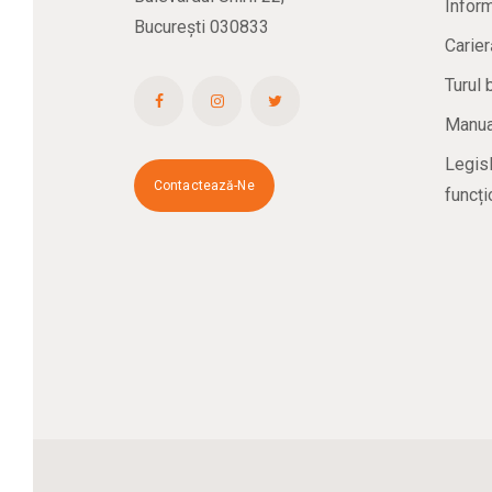
Inform
București 030833
Carier
Turul 
Manual
Legisl
Contactează-Ne
funcți