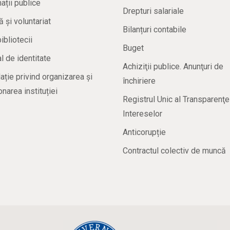
ații publice
Drepturi salariale
ă și voluntariat
Bilanțuri contabile
bibliotecii
Buget
 de identitate
Achiziţii publice. Anunţuri de
ație privind organizarea și
închiriere
onarea instituției
Registrul Unic al Transparenţe
Intereselor
Anticorupție
Contractul colectiv de muncă