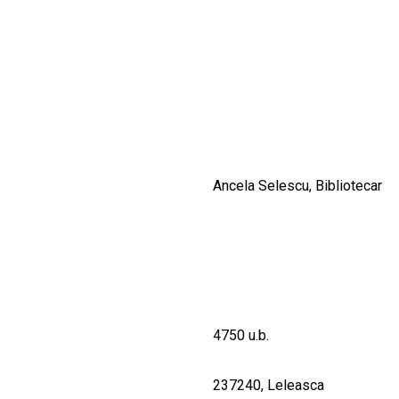
CULTURALE
SPAȚII
NOUTĂȚI
Ancela Selescu, Bibliotecar
4750 u.b.
237240, Leleasca