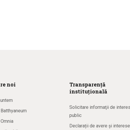
re noi
Transparență
instituțională
suntem
Solicitare informaţii de intere
a Batthyaneum
public
a Omnia
Declarații de avere și interese