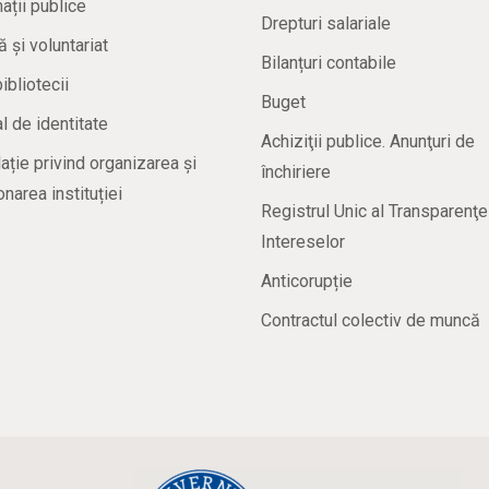
ații publice
Drepturi salariale
ă și voluntariat
Bilanțuri contabile
bibliotecii
Buget
 de identitate
Achiziţii publice. Anunţuri de
ație privind organizarea și
închiriere
onarea instituției
Registrul Unic al Transparenţe
Intereselor
Anticorupție
Contractul colectiv de muncă