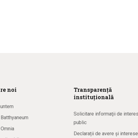
re noi
Transparență
instituțională
suntem
Solicitare informaţii de intere
a Batthyaneum
public
a Omnia
Declarații de avere și interese