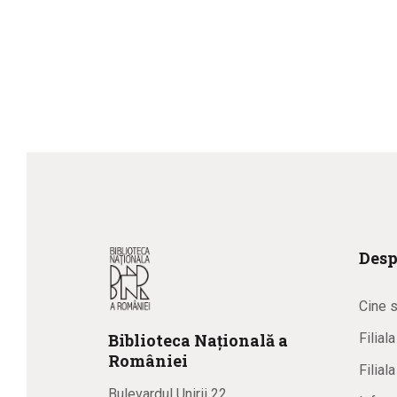
Desp
Cine 
Biblioteca
N
ațională
a
Filial
R
omâniei
Filial
Bulevardul Unirii 22,