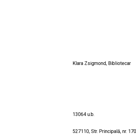
CULTURALE
SPAȚII
NOUTĂȚI
Klara Zsigmond, Bibliotecar
13064 u.b.
527110, Str. Principală, nr. 17