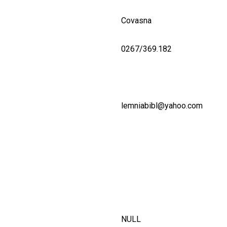
Covasna
0267/369.182
lemniabibl@yahoo.com
NULL