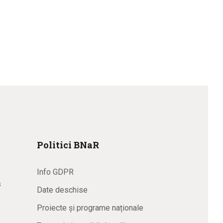
Politici BNaR
Info GDPR
s
Date deschise
Proiecte și programe naționale