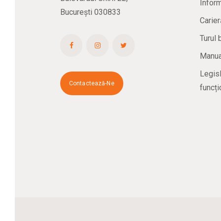
Inform
București 030833
Carier
Turul 
Manual
Legisl
Contactează-Ne
funcți